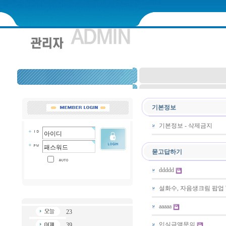
기본정보
기본정보 - 삭제금지
묻고답하기
ddddd
설화수, 자음생크림 팝업 
aaaaa
23
입실금액문의
39